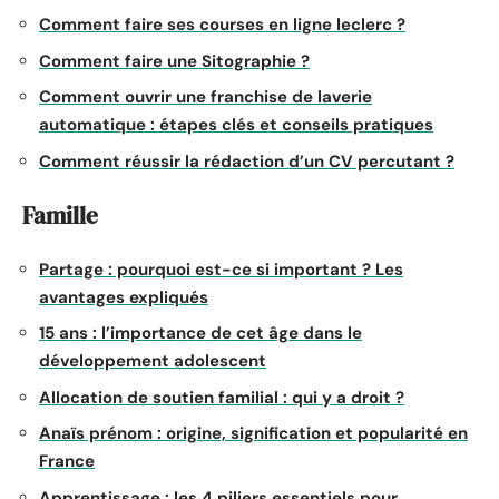
Comment faire ses courses en ligne leclerc ?
Comment faire une Sitographie ?
Comment ouvrir une franchise de laverie
automatique : étapes clés et conseils pratiques
Comment réussir la rédaction d’un CV percutant ?
Famille
Partage : pourquoi est-ce si important ? Les
avantages expliqués
15 ans : l’importance de cet âge dans le
développement adolescent
Allocation de soutien familial : qui y a droit ?
Anaïs prénom : origine, signification et popularité en
France
Apprentissage : les 4 piliers essentiels pour