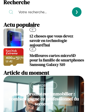
Recherche
Actu populaire
IT
12 choses que vous devez
savoir en technologie
aujourd’hui
IT
Meilleures cartes microSD
pour la famille de smartphones
Samsung Galaxy S10
Article du moment
IMMOBILIER
Salaire promoteur immobilier :
combien gagne ce professionnel du
secteur ?