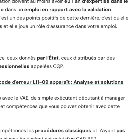
ation doivent au moins avoir
eu 1 an d’expertise dans le
ue
dans un
emploi en rapport avec la validation
’est un des points positifs de cette dernière, c’est qu’elle
et elle joue un rôle d’assurance dans votre emploi.
nce, ceux donnés
par l’État,
ceux distribués par des
essionnelles
appelées CQP.
code d'erreur L11-09 apparaît : Analyse et solutions
es avec le VAE, de simple exécutant débutant à manager
ns et compétences que vous pouvez obtenir avec cette
compétences les
procédures classiques
et n’ayant
pas
Le niveau équivalent est celui d’un CAP, BEP.