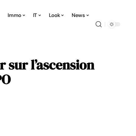
Immo
IT
Look
News
 sur l’ascension
PO