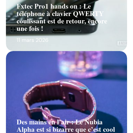
Fxtec Pro1 hands on : Le
téléphone à clavier QWERTY
coulissant est de retour, encore
une fois !
11 mars 2026
Des mains en l’air : Le Nubia
Alpha est si bizarre que c’est cool