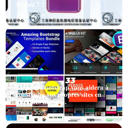
Redmi 7 ?
11 mars 2026
Ce pack Bootstrap vous aidera à
construire vos propres sites en
quelques minutes.
11 mars 2026