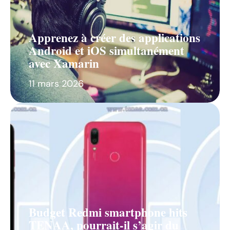
Apprenez à créer des applications
Android et iOS simultanément
avec Xamarin
11 mars 2026
Budget Redmi smartphone hits
TENAA, pourrait-il s’agir du