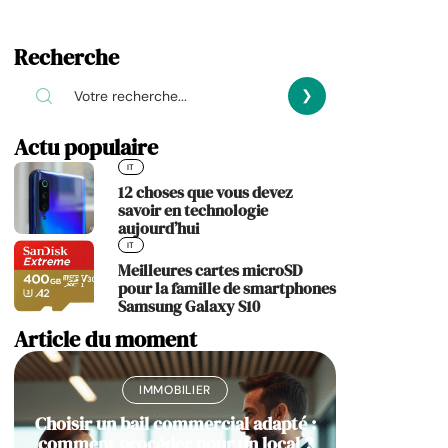
Recherche
Actu populaire
IT
12 choses que vous devez
savoir en technologie
aujourd’hui
IT
Meilleures cartes microSD
pour la famille de smartphones
Samsung Galaxy S10
Article du moment
IMMOBILIER
Choisir un bail commercial adapté :
comment procéder pour un local ?