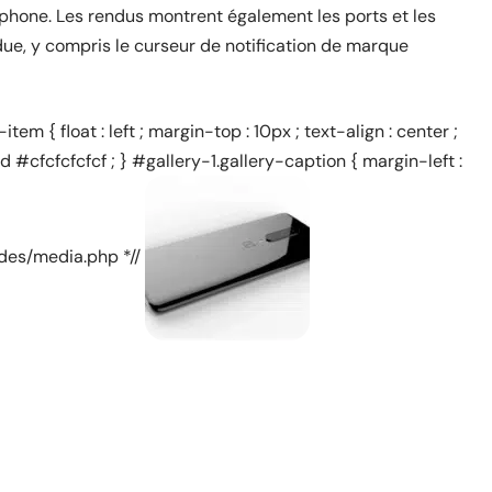
phone. Les rendus montrent également les ports et les
ue, y compris le curseur de notification de marque
item { float : left ; margin-top : 10px ; text-align : center ;
id #cfcfcfcfcf ; } #gallery-1.gallery-caption { margin-left :
udes/media.php *//