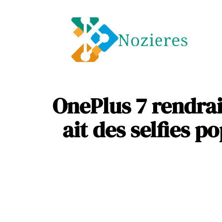
Entre
Soins
OnePlus 7 rendrait 
ait des selfies p