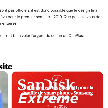
nt pas officiels, il est donc possible que le design final
 prévu pour le premier semestre 2019. Que pensez-vous de
mentaires !
rrait bien voler l’argent de ce fan de OnePlus.
site
IT
Meilleures cartes microSD pour la
famille de smartphones Samsung
Galaxy S10
11 mars 2026