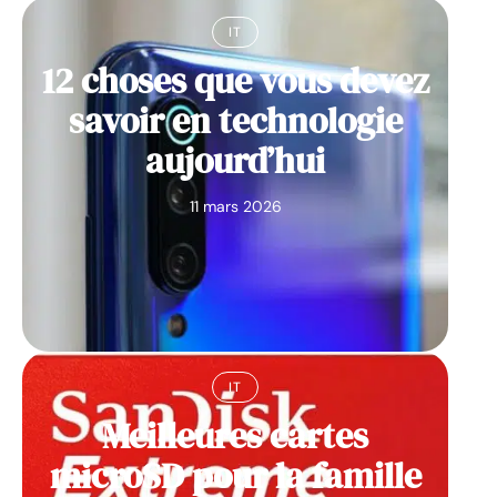
IT
12 choses que vous devez
savoir en technologie
aujourd’hui
11 mars 2026
IT
Meilleures cartes
microSD pour la famille