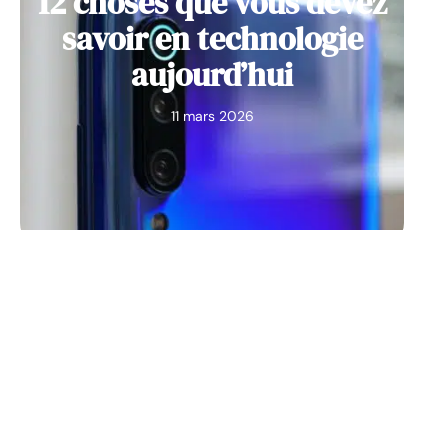
12 choses que vous devez
savoir en technologie
aujourd’hui
11 mars 2026
IT
Meilleures cartes
microSD pour la famille
de smartphones
Samsung Galaxy S10