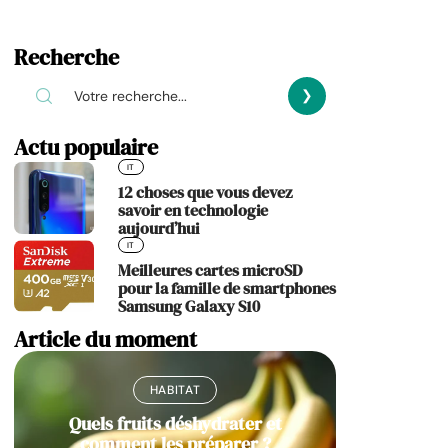
Recherche
Actu populaire
IT
12 choses que vous devez
savoir en technologie
aujourd’hui
IT
Meilleures cartes microSD
pour la famille de smartphones
Samsung Galaxy S10
Article du moment
HABITAT
Quels fruits déshydrater et
comment les préparer ?