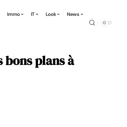
Immo
IT
Look
News
s bons plans à