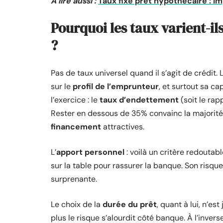
A lire aussi :
Taux fixe prêt hypothécaire : 
Pourquoi les taux varient-il
?
Pas de taux universel quand il s’agit de crédit.
sur le
profil de l’emprunteur
, et surtout sa 
l’exercice : le
taux d’endettement
(soit le rap
Rester en dessous de 35% convainc la majorit
financement
attractives.
L’
apport personnel
: voilà un critère redoutab
sur la table pour rassurer la banque. Son risque
surprenante.
Le choix de la
durée du prêt
, quant à lui, n’e
plus le risque s’alourdit côté banque. À l’inver