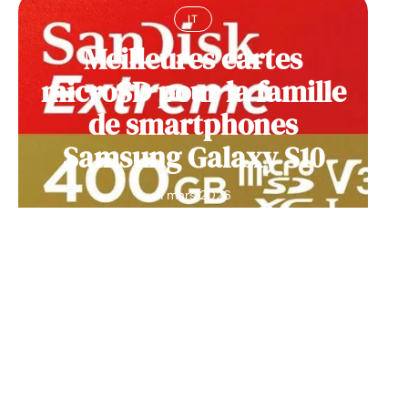
IT
Meilleures cartes
microSD pour la famille
de smartphones
Samsung Galaxy S10
11 mars 2026
Contact
Mentions Légales
Sitemap