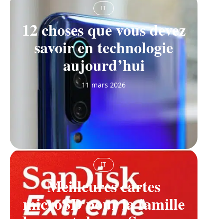
IT
12 choses que vous devez
savoir en technologie
aujourd’hui
11 mars 2026
IT
Meilleures cartes
microSD pour la famille