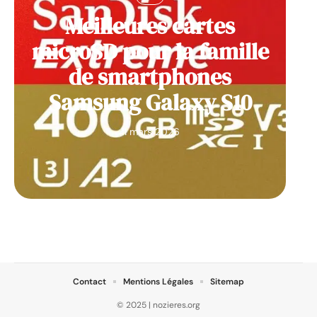
Meilleures cartes
microSD pour la famille
de smartphones
Samsung Galaxy S10
11 mars 2026
Contact
Mentions Légales
Sitemap
© 2025 | nozieres.org