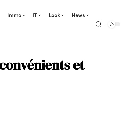
Immo
IT
Look
News
nconvénients et