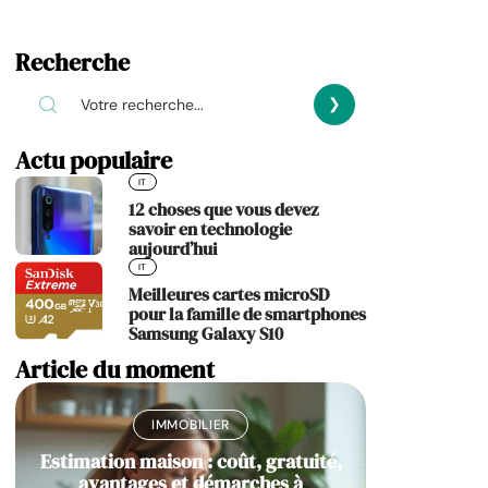
Recherche
Actu populaire
IT
12 choses que vous devez
savoir en technologie
aujourd’hui
IT
Meilleures cartes microSD
pour la famille de smartphones
Samsung Galaxy S10
Article du moment
IMMOBILIER
Estimation maison : coût, gratuité,
avantages et démarches à