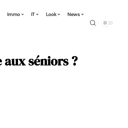
Immo
IT
Look
News
 aux séniors ?