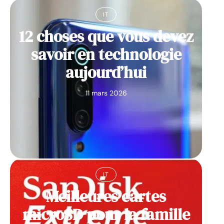
IT
12 choses que vous devez
savoir en technologie
aujourd’hui
11 mars 2026
IT
Meilleures cartes
microSD pour la famille