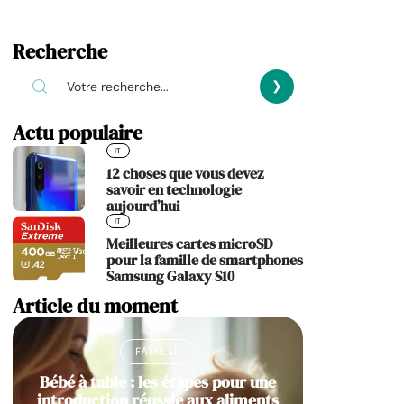
Recherche
Actu populaire
IT
12 choses que vous devez
savoir en technologie
aujourd’hui
IT
Meilleures cartes microSD
pour la famille de smartphones
Samsung Galaxy S10
Article du moment
FAMILLE
Bébé à table : les étapes pour une
introduction réussie aux aliments