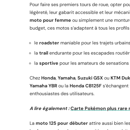
Pour faire ses premiers tours de roue, opter p
légèreté, leur gabarit accessible et leur méca
moto pour femme
ou simplement une monture f
budget, ces motos s’adaptent à tous les profils 
le
roadster
maniable pour les trajets urbain
la
trail
endurante pour les escapades routiè
la
sportive
pour les amateurs de sensations
Chez
Honda
,
Yamaha
,
Suzuki GSX
ou
KTM Du
Yamaha YBR
ou la
Honda CB125F
s’échangent v
enthousiastes des utilisateurs.
A lire également :
Carte Pokémon plus rare m
La
moto 125 pour débuter
attire aussi bien le