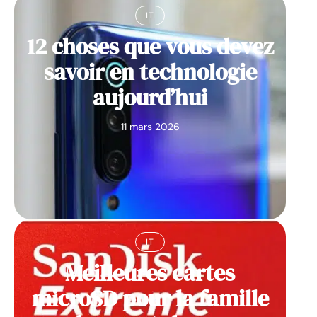
IT
12 choses que vous devez
savoir en technologie
aujourd’hui
11 mars 2026
IT
Meilleures cartes
microSD pour la famille