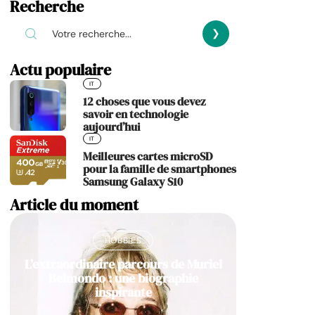
Recherche
Actu populaire
IT
12 choses que vous devez
savoir en technologie
aujourd’hui
IT
Meilleures cartes microSD
pour la famille de smartphones
Samsung Galaxy S10
Article du moment
HOBBIES
L’extraordinaire parcours de Muriel
Belmondo : une biographie
inspirante