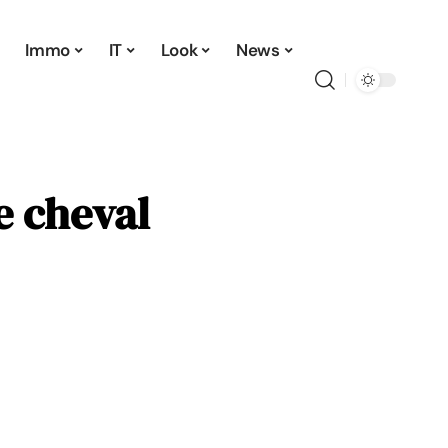
Immo
IT
Look
News
e cheval