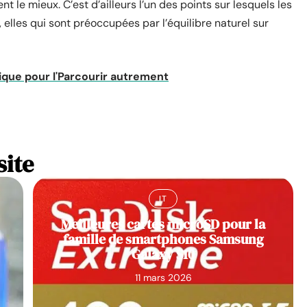
nt le mieux. C’est d’ailleurs l’un des points sur lesquels les
, elles qui sont préoccupées par l’équilibre naturel sur
tique pour l'Parcourir autrement
site
IT
Meilleures cartes microSD pour la
famille de smartphones Samsung
Galaxy S10
11 mars 2026