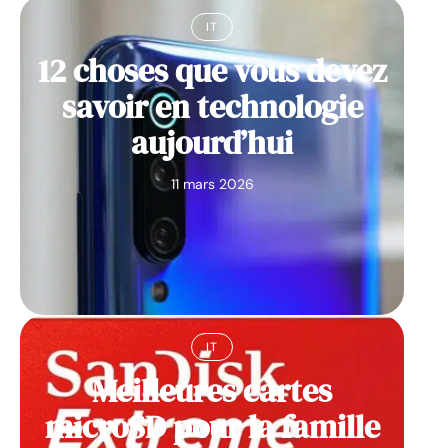
IT
12 choses que vous devez
savoir en technologie
aujourd’hui
11 mars 2026
IT
Meilleures cartes
microSD pour la famille