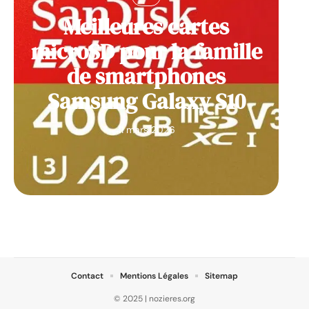
Meilleures cartes
microSD pour la famille
de smartphones
Samsung Galaxy S10
11 mars 2026
Contact
Mentions Légales
Sitemap
© 2025 | nozieres.org