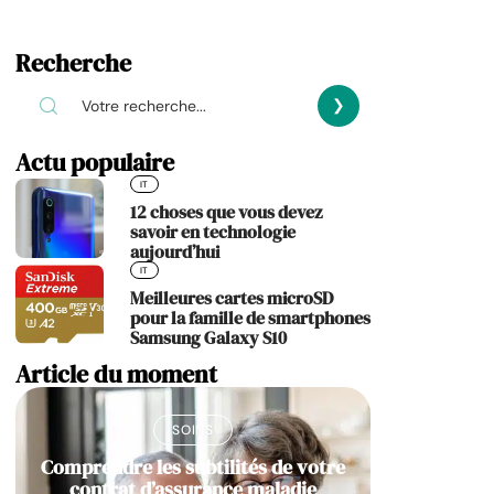
Recherche
Actu populaire
IT
12 choses que vous devez
savoir en technologie
aujourd’hui
IT
Meilleures cartes microSD
pour la famille de smartphones
Samsung Galaxy S10
Article du moment
SOINS
Comprendre les subtilités de votre
contrat d’assurance maladie