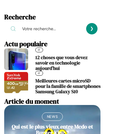
Recherche
Actu populaire
IT
12 choses que vous devez
savoir en technologie
aujourd’hui
IT
Meilleures cartes microSD
pour la famille de smartphones
Samsung Galaxy S10
Article du moment
NEWS
Qui est le plus vieux entre Mcdo et
Burger King ?