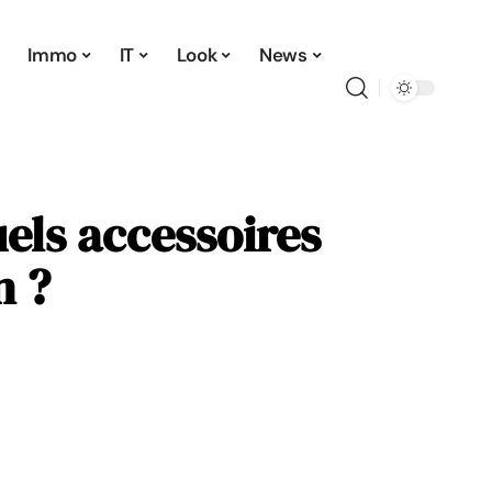
Immo
IT
Look
News
uels accessoires
n ?