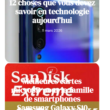
12 choses que vous devez
savoir en technologie
aujourd’hui
11 mars 2026
IT
Meilleures cartes
microSD pour la famille
de smartphones
Samsung Galaxy S10