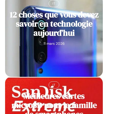
IT
12 choses que vous devez
savoir en technologie
aujourd’hui
11 mars 2026
IT
Meilleures cartes
microSD pour la famille