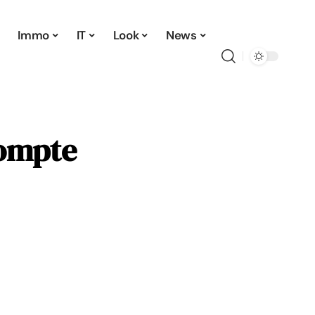
Immo
IT
Look
News
compte