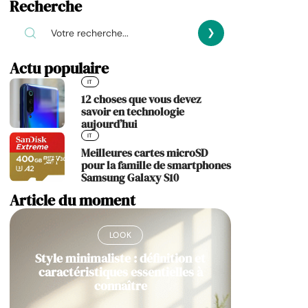
Recherche
Actu populaire
IT
12 choses que vous devez
savoir en technologie
aujourd’hui
IT
Meilleures cartes microSD
pour la famille de smartphones
Samsung Galaxy S10
Article du moment
LOOK
Style minimaliste : définition et
caractéristiques essentielles à
connaître