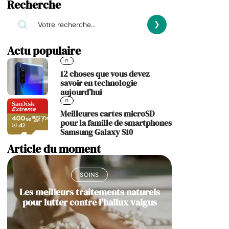
Recherche
Actu populaire
IT
12 choses que vous devez
savoir en technologie
aujourd’hui
IT
Meilleures cartes microSD
pour la famille de smartphones
Samsung Galaxy S10
Article du moment
SOINS
Les meilleurs traitements naturels
pour lutter contre l’hallux valgus