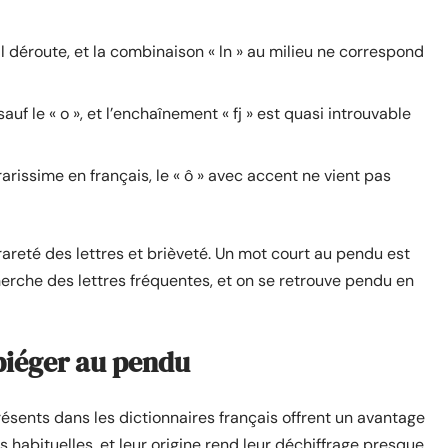
 final déroute, et la combinaison « ln » au milieu ne correspond
uf le « o », et l’enchaînement « fj » est quasi introuvable
t rarissime en français, le « ô » avec accent ne vient pas
areté des lettres et brièveté. Un mot court au pendu est
cherche des lettres fréquentes, et on se retrouve pendu en
 piéger au pendu
sents dans les dictionnaires français offrent un avantage
s habituelles, et leur origine rend leur déchiffrage presque