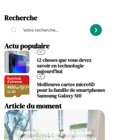
Recherche
Actu populaire
IT
12 choses que vous devez
savoir en technologie
aujourd’hui
IT
Meilleures cartes microSD
pour la famille de smartphones
Samsung Galaxy S10
Article du moment
NEWS
Trouvez votre emploi à Aix-en-
Provence : conseils, opportunités