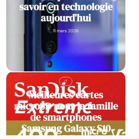
savoir en technologie
aujourd’hui
11 mars 2026
IT
Meilleures cartes
microSD pour la famille
de smartphones
Samsung Galaxy S10