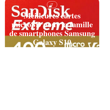
IT
Meilleures cartes
microSD pour la famille
de smartphones Samsung
Galaxy S10
11 mars 2026
Contact
Mentions Légales
Sitemap